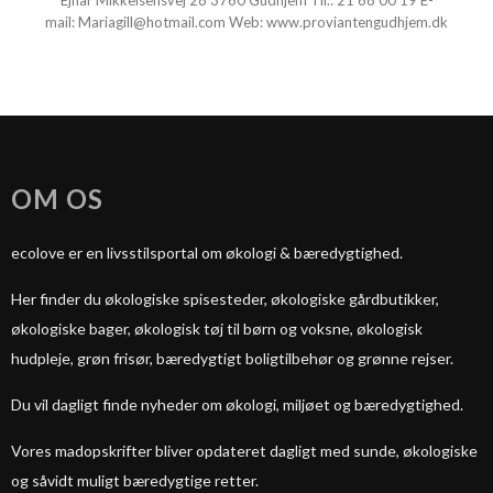
Ejnar Mikkelsensvej 28 3760 Gudhjem Tlf.:
21 68 00 19
E-
mail:
Mariagill@hotmail.com
Web:
www.proviantengudhjem.dk
OM OS
ecolove er en livsstilsportal om økologi & bæredygtighed.
Her finder du økologiske spisesteder, økologiske gårdbutikker,
økologiske bager, økologisk tøj til børn og voksne, økologisk
hudpleje, grøn frisør, bæredygtigt boligtilbehør og grønne rejser.
Du vil dagligt finde nyheder om økologi, miljøet og bæredygtighed.
Vores madopskrifter bliver opdateret dagligt med sunde, økologiske
og såvidt muligt bæredygtige retter.