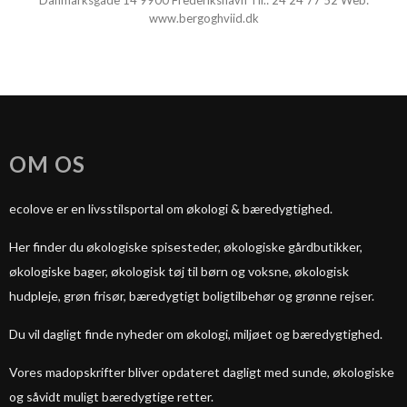
Danmarksgade 14 9900 Frederikshavn Tlf.:
24 24 77 52
Web:
www.bergoghviid.dk
OM OS
ecolove er en livsstilsportal om økologi & bæredygtighed.
Her finder du økologiske spisesteder, økologiske gårdbutikker,
økologiske bager, økologisk tøj til børn og voksne, økologisk
hudpleje, grøn frisør, bæredygtigt boligtilbehør og grønne rejser.
Du vil dagligt finde nyheder om økologi, miljøet og bæredygtighed.
Vores madopskrifter bliver opdateret dagligt med sunde, økologiske
og såvidt muligt bæredygtige retter.