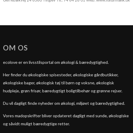
Gerrebækvej 24 6360 Tinglev Tlf.:
74 64 28 01
Web:
www.naturmælk.dk
OM OS
ecolove er en livsstilsportal om økologi & bæredygtighed.
Her finder du økologiske spisesteder, økologiske gårdbutikker,
økologiske bager, økologisk tøj til børn og voksne, økologisk
hudpleje, grøn frisør, bæredygtigt boligtilbehør og grønne rejser.
Du vil dagligt finde nyheder om økologi, miljøet og bæredygtighed.
Vores madopskrifter bliver opdateret dagligt med sunde, økologiske
og såvidt muligt bæredygtige retter.