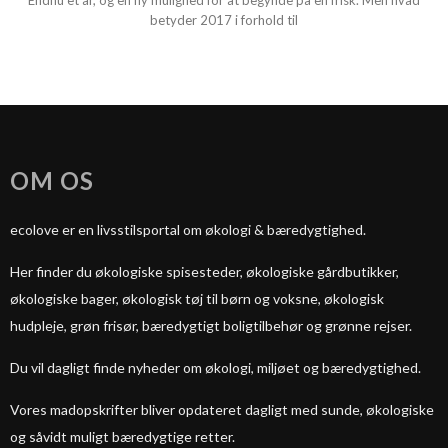
Endnu et år, og en ny mulighed for at begynde på en frisk. Men hvad
betyder 2017 i forhold til
OM OS
ecolove er en livsstilsportal om økologi & bæredygtighed.
Her finder du økologiske spisesteder, økologiske gårdbutikker,
økologiske bager, økologisk tøj til børn og voksne, økologisk
hudpleje, grøn frisør, bæredygtigt boligtilbehør og grønne rejser.
Du vil dagligt finde nyheder om økologi, miljøet og bæredygtighed.
Vores madopskrifter bliver opdateret dagligt med sunde, økologiske
og såvidt muligt bæredygtige retter.