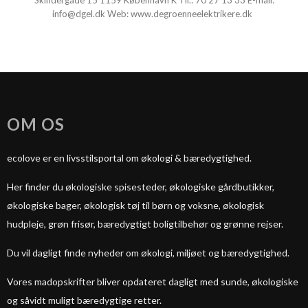
Skindergade 15 1159 København K Tlf.:
70 27 13 33
E-mail:
info@dgel.dk
Web:
www.degroenneelektrikere.dk
OM OS
ecolove er en livsstilsportal om økologi & bæredygtighed.
Her finder du økologiske spisesteder, økologiske gårdbutikker,
økologiske bager, økologisk tøj til børn og voksne, økologisk
hudpleje, grøn frisør, bæredygtigt boligtilbehør og grønne rejser.
Du vil dagligt finde nyheder om økologi, miljøet og bæredygtighed.
Vores madopskrifter bliver opdateret dagligt med sunde, økologiske
og såvidt muligt bæredygtige retter.