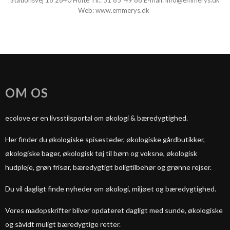
Stationsvej 16 2840 Holte Tlf.:
51 85 49 88
E-mail:
info@emmerys.dk
Web:
www.emmerys.dk
OM OS
ecolove er en livsstilsportal om økologi & bæredygtighed.
Her finder du økologiske spisesteder, økologiske gårdbutikker,
økologiske bager, økologisk tøj til børn og voksne, økologisk
hudpleje, grøn frisør, bæredygtigt boligtilbehør og grønne rejser.
Du vil dagligt finde nyheder om økologi, miljøet og bæredygtighed.
Vores madopskrifter bliver opdateret dagligt med sunde, økologiske
og såvidt muligt bæredygtige retter.