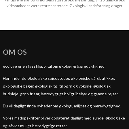
Når dørene slår op til nordens største øko messe idag, vil 25 danske øko
virksomheder være repræsenterede. Økologisk landsforening drager
OM OS
ecolove er en livsstilsportal om økologi & bæredygtighed.
Her finder du økologiske spisesteder, økologiske gårdbutikker,
økologiske bager, økologisk tøj til børn og voksne, økologisk
hudpleje, grøn frisør, bæredygtigt boligtilbehør og grønne rejser.
Du vil dagligt finde nyheder om økologi, miljøet og bæredygtighed.
Vores madopskrifter bliver opdateret dagligt med sunde, økologiske
og såvidt muligt bæredygtige retter.