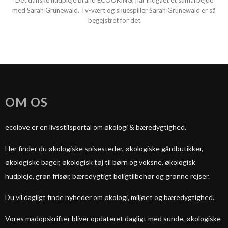
Det danske hudpleje brand ECOOKING, har indgået et samarbejde
med Sarah Grünewald. Tv-vært og skuespiller Sarah Grünewald er så
begejstret for det
OM OS
ecolove er en livsstilsportal om økologi & bæredygtighed.
Her finder du økologiske spisesteder, økologiske gårdbutikker,
økologiske bager, økologisk tøj til børn og voksne, økologisk
hudpleje, grøn frisør, bæredygtigt boligtilbehør og grønne rejser.
Du vil dagligt finde nyheder om økologi, miljøet og bæredygtighed.
Vores madopskrifter bliver opdateret dagligt med sunde, økologiske