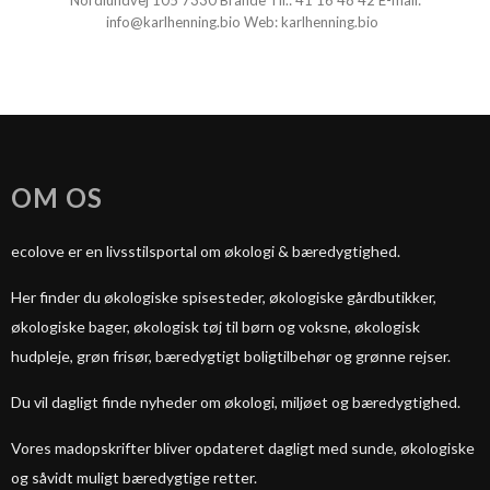
Nordlundvej 105 7330 Brande Tlf.:
41 16 48 42
E-mail:
info@karlhenning.bio
Web:
karlhenning.bio
OM OS
ecolove er en livsstilsportal om økologi & bæredygtighed.
Her finder du økologiske spisesteder, økologiske gårdbutikker,
økologiske bager, økologisk tøj til børn og voksne, økologisk
hudpleje, grøn frisør, bæredygtigt boligtilbehør og grønne rejser.
Du vil dagligt finde nyheder om økologi, miljøet og bæredygtighed.
Vores madopskrifter bliver opdateret dagligt med sunde, økologiske
og såvidt muligt bæredygtige retter.