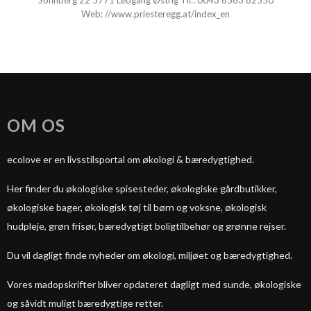
Sonnberg 22 5771 Leogang Østrig Tlf.:
0043 6583 82550
Web:
//www.priesteregg.at/index_en
OM OS
ecolove er en livsstilsportal om økologi & bæredygtighed.
Her finder du økologiske spisesteder, økologiske gårdbutikker,
økologiske bager, økologisk tøj til børn og voksne, økologisk
hudpleje, grøn frisør, bæredygtigt boligtilbehør og grønne rejser.
Du vil dagligt finde nyheder om økologi, miljøet og bæredygtighed.
Vores madopskrifter bliver opdateret dagligt med sunde, økologiske
og såvidt muligt bæredygtige retter.