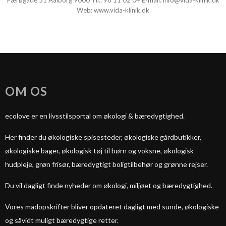
Færøgade 51
Aalborg
9000
Tlf.:
98 11 02 04
E-mail:
info@vida-klinik.dk
Web:
www.vida-klinik.dk
OM OS
ecolove er en livsstilsportal om økologi & bæredygtighed.
Her finder du økologiske spisesteder, økologiske gårdbutikker,
økologiske bager, økologisk tøj til børn og voksne, økologisk
hudpleje, grøn frisør, bæredygtigt boligtilbehør og grønne rejser.
Du vil dagligt finde nyheder om økologi, miljøet og bæredygtighed.
Vores madopskrifter bliver opdateret dagligt med sunde, økologiske
og såvidt muligt bæredygtige retter.