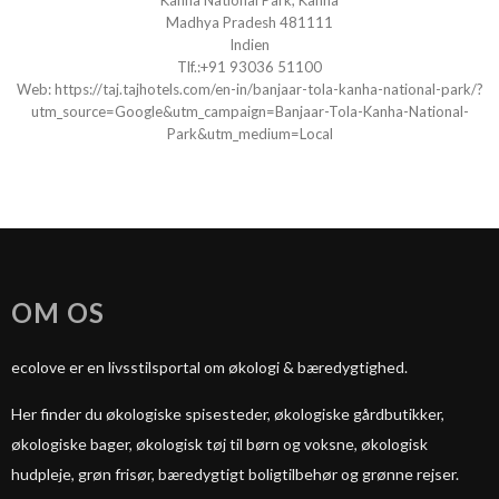
Kanha National Park, Kanha
Madhya Pradesh 481111
Indien
Tlf.:
+91 93036 51100
Web:
https://taj.tajhotels.com/en-in/banjaar-tola-kanha-national-park/?
utm_source=Google&utm_campaign=Banjaar-Tola-Kanha-National-
Park&utm_medium=Local
OM OS
ecolove er en livsstilsportal om økologi & bæredygtighed.
Her finder du økologiske spisesteder, økologiske gårdbutikker,
økologiske bager, økologisk tøj til børn og voksne, økologisk
hudpleje, grøn frisør, bæredygtigt boligtilbehør og grønne rejser.