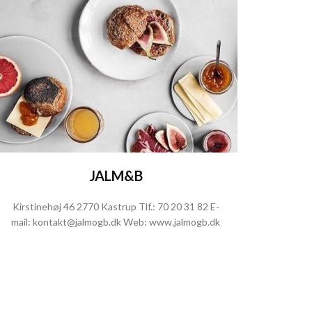
JALM&B
Kirstinehøj 46 2770 Kastrup Tlf.:
70 20 31 82
E-
mail:
kontakt@jalmogb.dk
Web:
www.jalmogb.dk