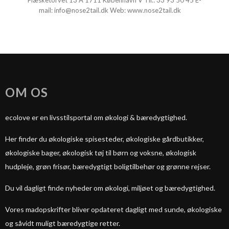
Flæsketorvet 13 A
1711 København V Tlf.:
33 93 50 45
E-
mail:
info@nose2tail.dk
Web:
www.nose2tail.dk
OM OS
ecolove er en livsstilsportal om økologi & bæredygtighed.
Her finder du økologiske spisesteder, økologiske gårdbutikker,
økologiske bager, økologisk tøj til børn og voksne, økologisk
hudpleje, grøn frisør, bæredygtigt boligtilbehør og grønne rejser.
Du vil dagligt finde nyheder om økologi, miljøet og bæredygtighed.
Vores madopskrifter bliver opdateret dagligt med sunde, økologiske
og såvidt muligt bæredygtige retter.