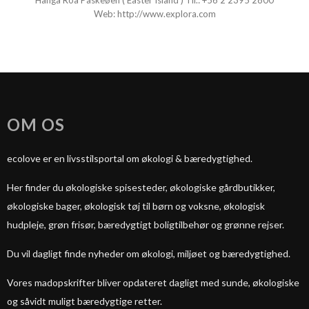
Hanga Roa
Påskeøen ( Easter Island ) Tlf.:
+56 2 2395 2800
Web:
http://www.explora.com
OM OS
ecolove er en livsstilsportal om økologi & bæredygtighed.
Her finder du økologiske spisesteder, økologiske gårdbutikker,
økologiske bager, økologisk tøj til børn og voksne, økologisk
hudpleje, grøn frisør, bæredygtigt boligtilbehør og grønne rejser.
Du vil dagligt finde nyheder om økologi, miljøet og bæredygtighed.
Vores madopskrifter bliver opdateret dagligt med sunde, økologiske
og såvidt muligt bæredygtige retter.