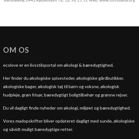
Refshalevej 1443 København Tlf.:
32 96 15 51
Web:
www.christiania.org
OM OS
ecolove er en livsstilsportal om økologi & bæredygtighed.
Her finder du økologiske spisesteder, økologiske gårdbutikker,
økologiske bager, økologisk tøj til børn og voksne, økologisk
hudpleje, grøn frisør, bæredygtigt boligtilbehør og grønne rejser.
Du vil dagligt finde nyheder om økologi, miljøet og bæredygtighed.
Vores madopskrifter bliver opdateret dagligt med sunde, økologiske
og såvidt muligt bæredygtige retter.