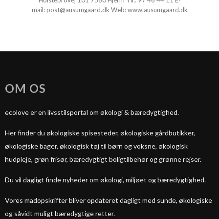
Holstebrovej 101 7560 Hjerm Tlf.:
97 46 44 11
E-
mail:
post@ausumgaard.dk
Web:
www.ausumgaard.dk
OM OS
ecolove er en livsstilsportal om økologi & bæredygtighed.
Her finder du økologiske spisesteder, økologiske gårdbutikker,
økologiske bager, økologisk tøj til børn og voksne, økologisk
hudpleje, grøn frisør, bæredygtigt boligtilbehør og grønne rejser.
Du vil dagligt finde nyheder om økologi, miljøet og bæredygtighed.
Vores madopskrifter bliver opdateret dagligt med sunde, økologiske
og såvidt muligt bæredygtige retter.