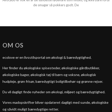
Avocado er nok en af de sundeste fødevare som findes, og ikke bare fordi
de smager så pokkers godt. De
OM OS
ecolove er en livsstilsportal om økologi & bæredygtighed.
Her finder du økologiske spisesteder, økologiske gårdbutikker,
økologiske bager, økologisk tøj til børn og voksne, økologisk
hudpleje, grøn frisør, bæredygtigt boligtilbehør og grønne rejser.
Du vil dagligt finde nyheder om økologi, miljøet og bæredygtighed.
Vores madopskrifter bliver opdateret dagligt med sunde, økologiske
og såvidt muligt bæredygtige retter.