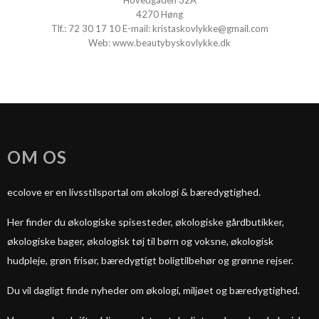
Hovedgaden 32A
4270 Høng
Tlf.:
72 30 17 10
E-mail:
kristaskovlykke@gmail.com
Web:
www.beautybyskovlykke.dk
OM OS
ecolove er en livsstilsportal om økologi & bæredygtighed.
Her finder du økologiske spisesteder, økologiske gårdbutikker,
økologiske bager, økologisk tøj til børn og voksne, økologisk
hudpleje, grøn frisør, bæredygtigt boligtilbehør og grønne rejser.
Du vil dagligt finde nyheder om økologi, miljøet og bæredygtighed.