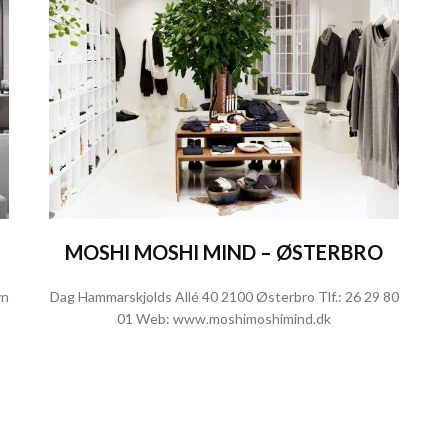
MOSHI MOSHI MIND – ØSTERBRO
vn
Dag Hammarskjolds Allé 40 2100 Østerbro Tlf.:
26 29 80
01
Web:
www.moshimoshimind.dk