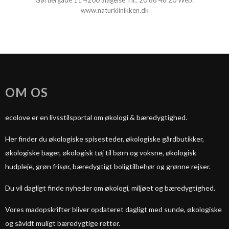
Gørtlergade 11 4200 Slagelse Tlf.: 20 66 46 20 Web:
www.naturklinikken.dk
OM OS
ecolove er en livsstilsportal om økologi & bæredygtighed.
Her finder du økologiske spisesteder, økologiske gårdbutikker,
økologiske bager, økologisk tøj til børn og voksne, økologisk
hudpleje, grøn frisør, bæredygtigt boligtilbehør og grønne rejser.
Du vil dagligt finde nyheder om økologi, miljøet og bæredygtighed.
Vores madopskrifter bliver opdateret dagligt med sunde, økologiske
og såvidt muligt bæredygtige retter.