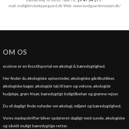
Randersvej 58 8830 Tjele Tlf.:
29 47 34 17
E-
mail:
mail@kirstenkjaergaard.dk
Web:
www.lundgaardismerjeri.dk/
OM OS
ecolove er en livsstilsportal om økologi & bæredygtighed.
Her finder du økologiske spisesteder, økologiske gårdbutikker,
økologiske bager, økologisk tøj til børn og voksne, økologisk
hudpleje, grøn frisør, bæredygtigt boligtilbehør og grønne rejser.
Du vil dagligt finde nyheder om økologi, miljøet og bæredygtighed.
Vores madopskrifter bliver opdateret dagligt med sunde, økologiske
og såvidt muligt bæredygtige retter.