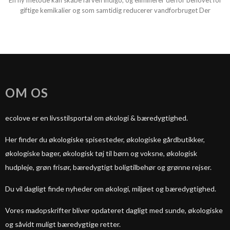
En ny metode kan skabe farven indigo, og eliminerer derfor behovet for
giftige kemikalier og som samtidig reducerer vandforbruget Der
OM OS
ecolove er en livsstilsportal om økologi & bæredygtighed.
Her finder du økologiske spisesteder, økologiske gårdbutikker,
økologiske bager, økologisk tøj til børn og voksne, økologisk
hudpleje, grøn frisør, bæredygtigt boligtilbehør og grønne rejser.
Du vil dagligt finde nyheder om økologi, miljøet og bæredygtighed.
Vores madopskrifter bliver opdateret dagligt med sunde, økologiske
og såvidt muligt bæredygtige retter.