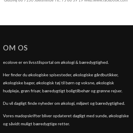
Gludvej 66 7130 Juelsminde Tlf.:
75 68 39 19
Web:
www.facebook.com
OM OS
ecolove er en livsstilsportal om økologi & bæredygtighed.
Her finder du økologiske spisesteder, økologiske gårdbutikker,
økologiske bager, økologisk tøj til børn og voksne, økologisk
hudpleje, grøn frisør, bæredygtigt boligtilbehør og grønne rejser.
Du vil dagligt finde nyheder om økologi, miljøet og bæredygtighed.
Vores madopskrifter bliver opdateret dagligt med sunde, økologiske
og såvidt muligt bæredygtige retter.