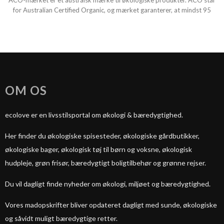
ACO-mærket er et australsk mærke til økologiske produkter. ACO står
for Australian Certified Organic, og mærket garanterer, at mindst 95
OM OS
ecolove er en livsstilsportal om økologi & bæredygtighed.
Her finder du økologiske spisesteder, økologiske gårdbutikker,
økologiske bager, økologisk tøj til børn og voksne, økologisk
hudpleje, grøn frisør, bæredygtigt boligtilbehør og grønne rejser.
Du vil dagligt finde nyheder om økologi, miljøet og bæredygtighed.
Vores madopskrifter bliver opdateret dagligt med sunde, økologiske
og såvidt muligt bæredygtige retter.