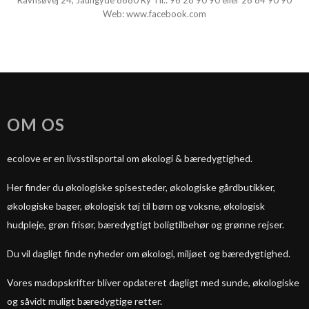
Ravnsøvej 24, Jaungyde 8680 Ry Tlf.:
96 28 90 90
eller
26 84 90 90
Web:
www.facebook.com
OM OS
ecolove er en livsstilsportal om økologi & bæredygtighed.
Her finder du økologiske spisesteder, økologiske gårdbutikker,
økologiske bager, økologisk tøj til børn og voksne, økologisk
hudpleje, grøn frisør, bæredygtigt boligtilbehør og grønne rejser.
Du vil dagligt finde nyheder om økologi, miljøet og bæredygtighed.
Vores madopskrifter bliver opdateret dagligt med sunde, økologiske
og såvidt muligt bæredygtige retter.