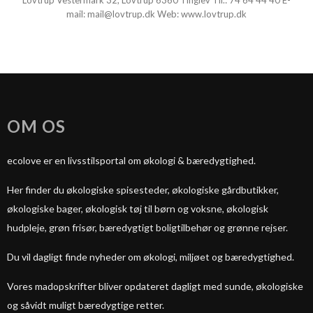
Lovtrup Vestermark 32, Lovtrup 6360 Tinglev Tlf.:
74 64 44 40
E-
mail:
mail@lovtrup.dk
Web:
www.lovtrup.dk
OM OS
ecolove er en livsstilsportal om økologi & bæredygtighed.
Her finder du økologiske spisesteder, økologiske gårdbutikker,
økologiske bager, økologisk tøj til børn og voksne, økologisk
hudpleje, grøn frisør, bæredygtigt boligtilbehør og grønne rejser.
Du vil dagligt finde nyheder om økologi, miljøet og bæredygtighed.
Vores madopskrifter bliver opdateret dagligt med sunde, økologiske
og såvidt muligt bæredygtige retter.