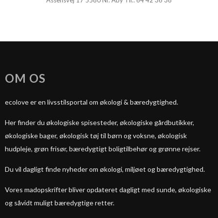
Assensvej 17 5580 Nr. Åby Tlf.:
64 42 36 38
OM OS
ecolove er en livsstilsportal om økologi & bæredygtighed.
Her finder du økologiske spisesteder, økologiske gårdbutikker,
økologiske bager, økologisk tøj til børn og voksne, økologisk
hudpleje, grøn frisør, bæredygtigt boligtilbehør og grønne rejser.
Du vil dagligt finde nyheder om økologi, miljøet og bæredygtighed.
Vores madopskrifter bliver opdateret dagligt med sunde, økologiske
og såvidt muligt bæredygtige retter.