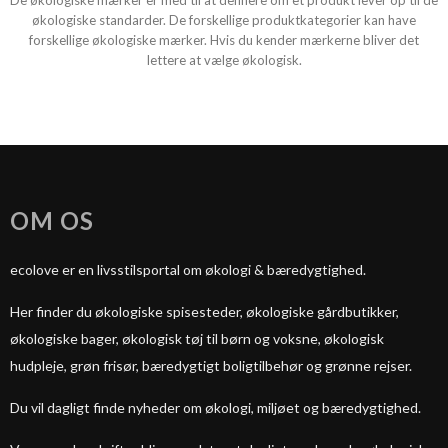
De økologiske mærker er med til at definere om et produkt lever op til de
økologiske standarder. De forskellige produktkategorier kan have
forskellige økologiske mærker. Hvis du kender mærkerne bliver det
lettere at vælge økologisk.
OM OS
ecolove er en livsstilsportal om økologi & bæredygtighed.
Her finder du økologiske spisesteder, økologiske gårdbutikker,
økologiske bager, økologisk tøj til børn og voksne, økologisk
hudpleje, grøn frisør, bæredygtigt boligtilbehør og grønne rejser.
Du vil dagligt finde nyheder om økologi, miljøet og bæredygtighed.