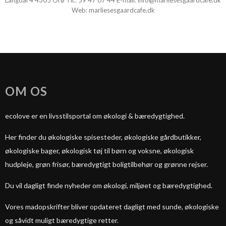
Langdal 4 4305 Orø Tlf.:
59 47 07 44
E-mail:
info@marliesesgaardcafe.dk
Web:
marliesesgaardcafe.dk
OM OS
ecolove er en livsstilsportal om økologi & bæredygtighed.
Her finder du økologiske spisesteder, økologiske gårdbutikker,
økologiske bager, økologisk tøj til børn og voksne, økologisk
hudpleje, grøn frisør, bæredygtigt boligtilbehør og grønne rejser.
Du vil dagligt finde nyheder om økologi, miljøet og bæredygtighed.
Vores madopskrifter bliver opdateret dagligt med sunde, økologiske
og såvidt muligt bæredygtige retter.